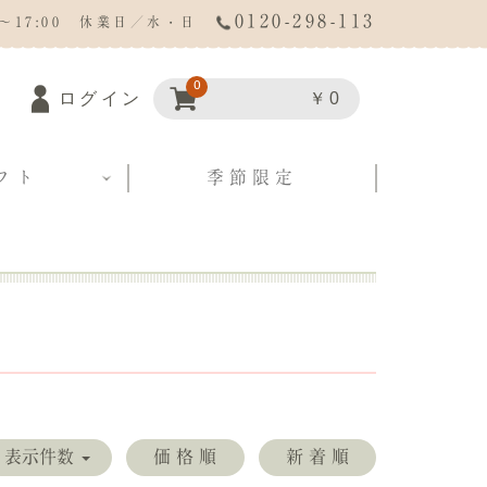
0120-298-113
0～17:00 休業日／水・日
0
ログイン
￥0
フト
季節限定
合わせ
表示件数
価格順
新着順