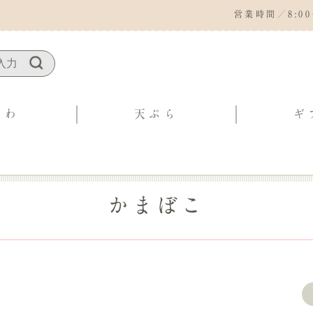
営業時間／8:0
くわ
天ぷら
ギ
詰め
かまぼこ