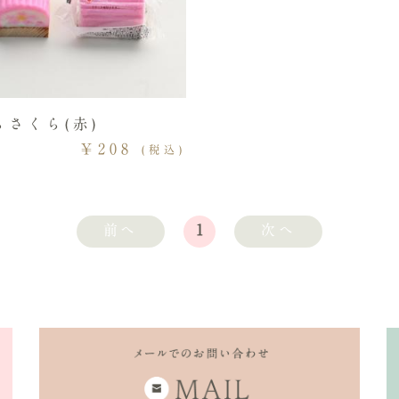
らさくら(赤)
￥208
(税込)
前へ
1
次へ