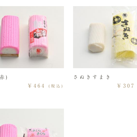
赤)
さぬきすまき
￥464
￥307
(税込)