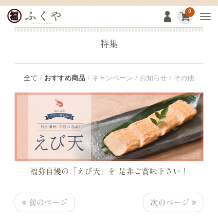
0
Togg
特集
全て
おすすめ商品
キャンペーン
お知らせ
その他
福弥自慢の「えび天」を 是非ご賞味下さい！
前のページ
次のページ